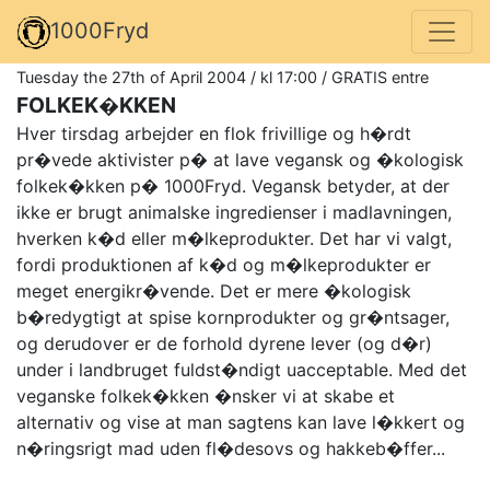
1000Fryd
Tuesday the 27th of April 2004 / kl 17:00 / GRATIS entre
FOLKEK�KKEN
Hver tirsdag arbejder en flok frivillige og h�rdt
pr�vede aktivister p� at lave vegansk og �kologisk
folkek�kken p� 1000Fryd. Vegansk betyder, at der
ikke er brugt animalske ingredienser i madlavningen,
hverken k�d eller m�lkeprodukter. Det har vi valgt,
fordi produktionen af k�d og m�lkeprodukter er
meget energikr�vende. Det er mere �kologisk
b�redygtigt at spise kornprodukter og gr�ntsager,
og derudover er de forhold dyrene lever (og d�r)
under i landbruget fuldst�ndigt uacceptable. Med det
veganske folkek�kken �nsker vi at skabe et
alternativ og vise at man sagtens kan lave l�kkert og
n�ringsrigt mad uden fl�desovs og hakkeb�ffer...