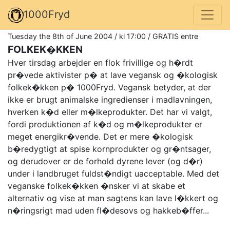
1000Fryd
Tuesday the 8th of June 2004 / kl 17:00 / GRATIS entre
FOLKEK�KKEN
Hver tirsdag arbejder en flok frivillige og h�rdt
pr�vede aktivister p� at lave vegansk og �kologisk
folkek�kken p� 1000Fryd. Vegansk betyder, at der
ikke er brugt animalske ingredienser i madlavningen,
hverken k�d eller m�lkeprodukter. Det har vi valgt,
fordi produktionen af k�d og m�lkeprodukter er
meget energikr�vende. Det er mere �kologisk
b�redygtigt at spise kornprodukter og gr�ntsager,
og derudover er de forhold dyrene lever (og d�r)
under i landbruget fuldst�ndigt uacceptable. Med det
veganske folkek�kken �nsker vi at skabe et
alternativ og vise at man sagtens kan lave l�kkert og
n�ringsrigt mad uden fl�desovs og hakkeb�ffer...