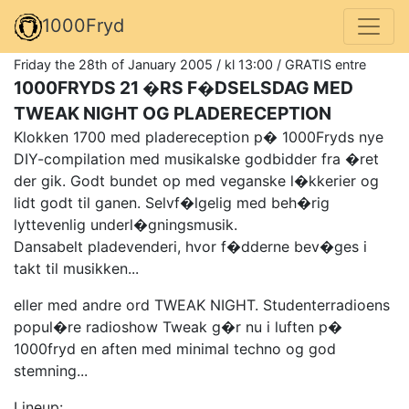
1000Fryd
Friday the 28th of January 2005 / kl 13:00 / GRATIS entre
1000FRYDS 21 �RS F�DSELSDAG MED
TWEAK NIGHT OG PLADERECEPTION
Klokken 1700 med pladereception p� 1000Fryds nye
DIY-compilation med musikalske godbidder fra �ret
der gik. Godt bundet op med veganske l�kkerier og
lidt godt til ganen. Selvf�lgelig med beh�rig
lyttevenlig underl�gningsmusik.
Dansabelt pladevenderi, hvor f�dderne bev�ges i
takt til musikken...
eller med andre ord TWEAK NIGHT. Studenterradioens
popul�re radioshow Tweak g�r nu i luften p�
1000fryd en aften med minimal techno og god
stemning...
Lineup: