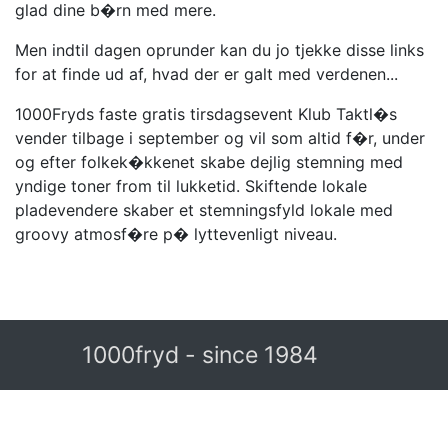
glad dine b�rn med mere.
Men indtil dagen oprunder kan du jo tjekke disse links
for at finde ud af, hvad der er galt med verdenen...
1000Fryds faste gratis tirsdagsevent Klub Taktl�s
vender tilbage i september og vil som altid f�r, under
og efter folkek�kkenet skabe dejlig stemning med
yndige toner from til lukketid. Skiftende lokale
pladevendere skaber et stemningsfyld lokale med
groovy atmosf�re p� lyttevenligt niveau.
1000fryd - since 1984