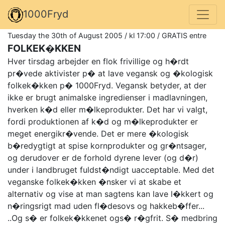
1000Fryd
Tuesday the 30th of August 2005 / kl 17:00 / GRATIS entre
FOLKEK�KKEN
Hver tirsdag arbejder en flok frivillige og h�rdt
pr�vede aktivister p� at lave vegansk og �kologisk
folkek�kken p� 1000Fryd. Vegansk betyder, at der
ikke er brugt animalske ingredienser i madlavningen,
hverken k�d eller m�lkeprodukter. Det har vi valgt,
fordi produktionen af k�d og m�lkeprodukter er
meget energikr�vende. Det er mere �kologisk
b�redygtigt at spise kornprodukter og gr�ntsager,
og derudover er de forhold dyrene lever (og d�r)
under i landbruget fuldst�ndigt uacceptable. Med det
veganske folkek�kken �nsker vi at skabe et
alternativ og vise at man sagtens kan lave l�kkert og
n�ringsrigt mad uden fl�desovs og hakkeb�ffer...
..Og s� er folkek�kkenet ogs� r�gfrit. S� medbring