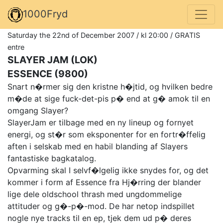
1000Fryd
Saturday the 22nd of December 2007 / kl 20:00 / GRATIS
entre
SLAYER JAM (LOK)
ESSENCE (9800)
Snart n�rmer sig den kristne h�jtid, og hvilken bedre
m�de at sige fuck-det-pis p� end at g� amok til en
omgang Slayer?
SlayerJam er tilbage med en ny lineup og fornyet
energi, og st�r som eksponenter for en fortr�ffelig
aften i selskab med en habil blanding af Slayers
fantastiske bagkatalog.
Opvarming skal I selvf�lgelig ikke snydes for, og det
kommer i form af Essence fra Hj�rring der blander
lige dele oldschool thrash med ungdommelige
attituder og g�-p�-mod. De har netop indspillet
nogle nye tracks til en ep, tjek dem ud p� deres