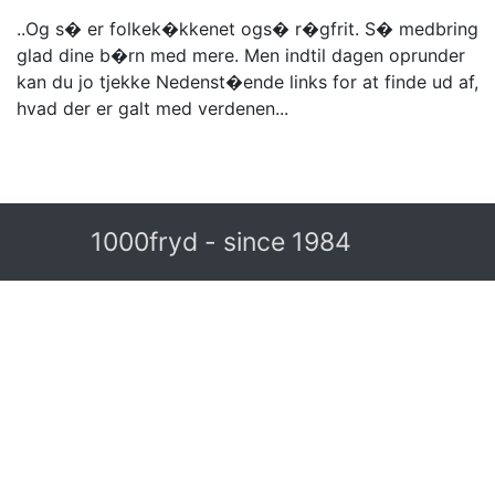
..Og s� er folkek�kkenet ogs� r�gfrit. S� medbring
glad dine b�rn med mere. Men indtil dagen oprunder
kan du jo tjekke Nedenst�ende links for at finde ud af,
hvad der er galt med verdenen...
1000fryd - since 1984