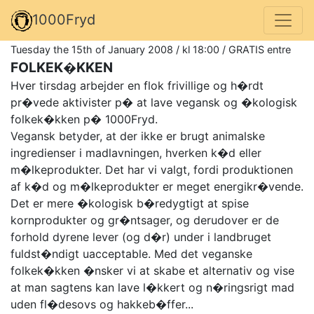
1000Fryd
Tuesday the 15th of January 2008 / kl 18:00 / GRATIS entre
FOLKEK�KKEN
Hver tirsdag arbejder en flok frivillige og h�rdt
pr�vede aktivister p� at lave vegansk og �kologisk
folkek�kken p� 1000Fryd.
Vegansk betyder, at der ikke er brugt animalske
ingredienser i madlavningen, hverken k�d eller
m�lkeprodukter. Det har vi valgt, fordi produktionen
af k�d og m�lkeprodukter er meget energikr�vende.
Det er mere �kologisk b�redygtigt at spise
kornprodukter og gr�ntsager, og derudover er de
forhold dyrene lever (og d�r) under i landbruget
fuldst�ndigt uacceptable. Med det veganske
folkek�kken �nsker vi at skabe et alternativ og vise
at man sagtens kan lave l�kkert og n�ringsrigt mad
uden fl�desovs og hakkeb�ffer...