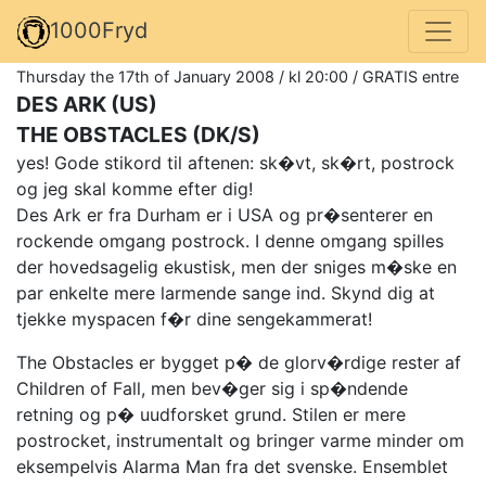
1000Fryd
Thursday the 17th of January 2008 / kl 20:00 / GRATIS entre
DES ARK (US)
THE OBSTACLES (DK/S)
yes! Gode stikord til aftenen: sk�vt, sk�rt, postrock
og jeg skal komme efter dig!
Des Ark er fra Durham er i USA og pr�senterer en
rockende omgang postrock. I denne omgang spilles
der hovedsagelig ekustisk, men der sniges m�ske en
par enkelte mere larmende sange ind. Skynd dig at
tjekke myspacen f�r dine sengekammerat!
The Obstacles er bygget p� de glorv�rdige rester af
Children of Fall, men bev�ger sig i sp�ndende
retning og p� uudforsket grund. Stilen er mere
postrocket, instrumentalt og bringer varme minder om
eksempelvis Alarma Man fra det svenske. Ensemblet