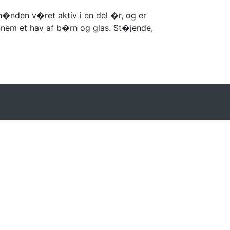
h�nden v�ret aktiv i en del �r, og er
ennem et hav af b�rn og glas. St�jende,