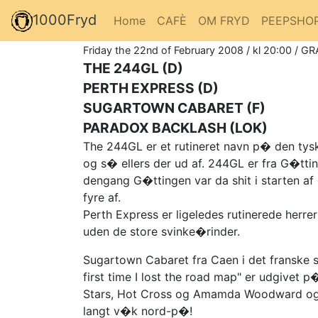
1000Fryd
Home
CAFÈ
OM FRYD
PEEPSHO
Friday the 22nd of February 2008 / kl 20:00 / GR
THE 244GL (D)
PERTH EXPRESS (D)
SUGARTOWN CABARET (F)
PARADOX BACKLASH (LOK)
The 244GL er et rutineret navn p� den tys
og s� ellers der ud af. 244GL er fra G�tti
dengang G�ttingen var da shit i starten a
fyre af.
Perth Express er ligeledes rutinerede herr
uden de store svinke�rinder.
Sugartown Cabaret fra Caen i det franske s
first time I lost the road map" er udgivet
Stars, Hot Cross og Amamda Woodward ogs� 
langt v�k nord-p�!