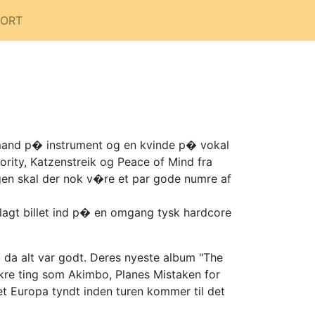
PORT
 mand p� instrument og en kvinde p� vokal
rity, Katzenstreik og Peace of Mind fra
gen skal der nok v�re et par gode numre af
lagt billet ind p� en omgang tysk hardcore
 da alt var godt. Deres nyeste album "The
�kre ting som Akimbo, Planes Mistaken for
 Europa tyndt inden turen kommer til det