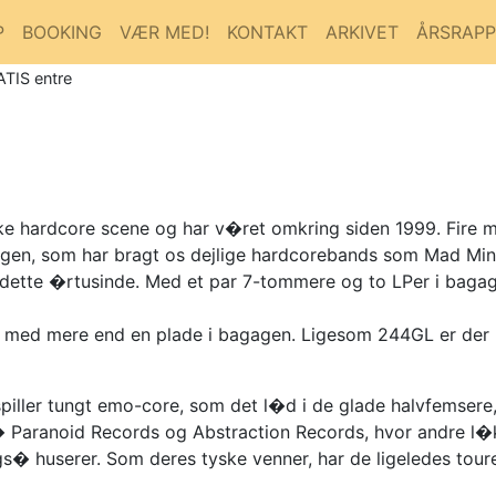
P
BOOKING
VÆR MED!
KONTAKT
ARKIVET
ÅRSRAP
ATIS entre
ke hardcore scene og har v�ret omkring siden 1999. Fire
ngen, som har bragt os dejlige hardcorebands som Mad Mino
f dette �rtusinde. Med et par 7-tommere og to LPer i baga
er med mere end en plade i bagagen. Ligesom 244GL er der 
piller tungt emo-core, som det l�d i de glade halvfemsere,
 p� Paranoid Records og Abstraction Records, hvor andre l
huserer. Som deres tyske venner, har de ligeledes touret