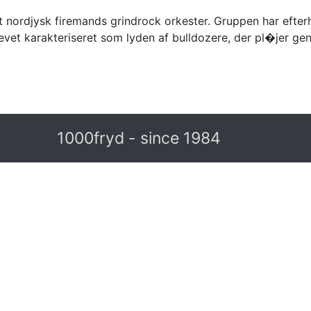
 nordjysk firemands grindrock orkester. Gruppen har efter
levet karakteriseret som lyden af bulldozere, der pl�jer g
1000fryd - since 1984