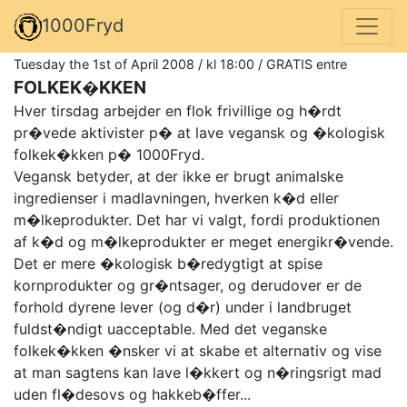
1000Fryd
Tuesday the 1st of April 2008 / kl 18:00 / GRATIS entre
FOLKEK�KKEN
Hver tirsdag arbejder en flok frivillige og h�rdt
pr�vede aktivister p� at lave vegansk og �kologisk
folkek�kken p� 1000Fryd.
Vegansk betyder, at der ikke er brugt animalske
ingredienser i madlavningen, hverken k�d eller
m�lkeprodukter. Det har vi valgt, fordi produktionen
af k�d og m�lkeprodukter er meget energikr�vende.
Det er mere �kologisk b�redygtigt at spise
kornprodukter og gr�ntsager, og derudover er de
forhold dyrene lever (og d�r) under i landbruget
fuldst�ndigt uacceptable. Med det veganske
folkek�kken �nsker vi at skabe et alternativ og vise
at man sagtens kan lave l�kkert og n�ringsrigt mad
uden fl�desovs og hakkeb�ffer...