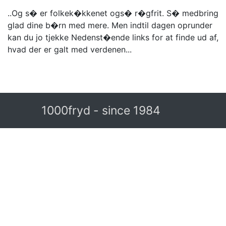
..Og s� er folkek�kkenet ogs� r�gfrit. S� medbring
glad dine b�rn med mere. Men indtil dagen oprunder
kan du jo tjekke Nedenst�ende links for at finde ud af,
hvad der er galt med verdenen...
1000fryd - since 1984