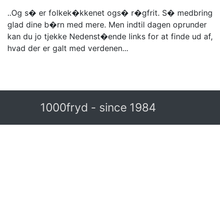
..Og s� er folkek�kkenet ogs� r�gfrit. S� medbring
glad dine b�rn med mere. Men indtil dagen oprunder
kan du jo tjekke Nedenst�ende links for at finde ud af,
hvad der er galt med verdenen...
1000fryd - since 1984