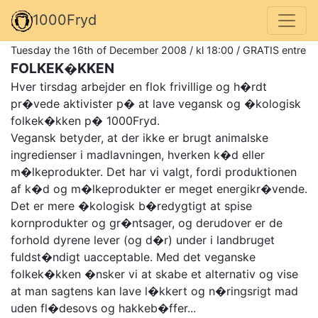
1000Fryd
Tuesday the 16th of December 2008 / kl 18:00 / GRATIS entre
FOLKEK�KKEN
Hver tirsdag arbejder en flok frivillige og h�rdt
pr�vede aktivister p� at lave vegansk og �kologisk
folkek�kken p� 1000Fryd.
Vegansk betyder, at der ikke er brugt animalske
ingredienser i madlavningen, hverken k�d eller
m�lkeprodukter. Det har vi valgt, fordi produktionen
af k�d og m�lkeprodukter er meget energikr�vende.
Det er mere �kologisk b�redygtigt at spise
kornprodukter og gr�ntsager, og derudover er de
forhold dyrene lever (og d�r) under i landbruget
fuldst�ndigt uacceptable. Med det veganske
folkek�kken �nsker vi at skabe et alternativ og vise
at man sagtens kan lave l�kkert og n�ringsrigt mad
uden fl�desovs og hakkeb�ffer...