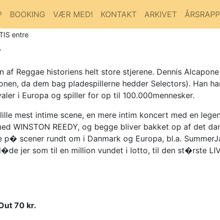
P
BOOKING
VÆR MED!
KONTAKT
ARKIVET
ÅRSRAP
TIS entre
L
en af Reggae historiens helt store stjerene. Dennis Alcapon
n, da dem bag pladespillerne hedder Selectors). Han har lav
aler i Europa og spiller for op til 100.000mennesker.
ille mest intime scene, en mere intim koncert med en le
d WINSTON REEDY, og begge bliver bakket op af det da
nere p� scener rundt om i Danmark og Europa, bl.a. Summe
gl�de jer som til en million vundet i lotto, til den st�rste
Out 70 kr.