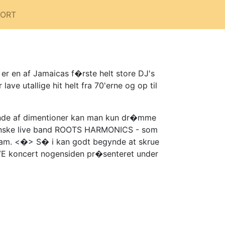
PORT
e er en af Jamaicas f�rste helt store DJ's
e utallige hit helt fra 70'erne og op til
gende af dimentioner kan man kun dr�mme
nske live band ROOTS HARMONICS - som
rJam. <�> S� i kan godt begynde at skrue
 LIVE koncert nogensiden pr�senteret under