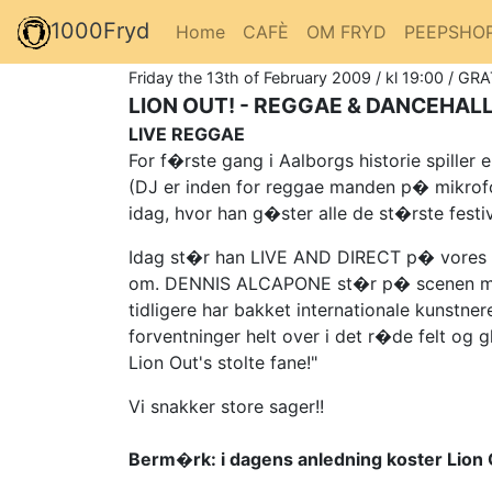
1000Fryd
Home
CAFÈ
OM FRYD
PEEPSHO
Friday the 13th of February 2009 / kl 19:00 / GRA
LION OUT! - REGGAE & DANCEHAL
LIVE REGGAE
For f�rste gang i Aalborgs historie spiller 
(DJ er inden for reggae manden p� mikrofone
idag, hvor han g�ster alle de st�rste festiv
Idag st�r han LIVE AND DIRECT p� vores l
om. DENNIS ALCAPONE st�r p� scenen me
tidligere har bakket internationale kunst
forventninger helt over i det r�de felt og 
Lion Out's stolte fane!"
Vi snakker store sager!!
Berm�rk: i dagens anledning koster Lion 