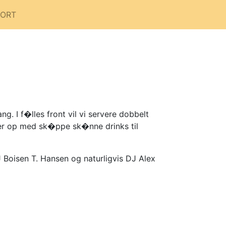
PORT
 I f�lles front vil vi servere dobbelt
er op med sk�ppe sk�nne drinks til
Boisen T. Hansen og naturligvis DJ Alex