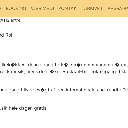
P
BOOKING
VÆR MED!
KONTAKT
ARKIVET
ÅRSRAP
RATIS entre
d Roll!
folkek�kken, denne gang fork�le b�de din gane og �regang.
rock musik, mens den l�kre Rocktail-bar nok engang disk
ne gang blive bes�gt af den internationale anerkendte DJ 
ik hele dagen gratis!