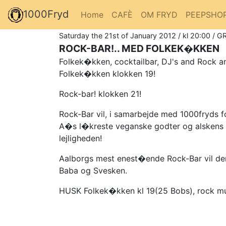
1000Fryd
Home
CAFÈ
OM FRYD
PEEPSHO
Saturday the 21st of January 2012 / kl 20:00 / G
ROCK-BAR!.. MED FOLKEK�KKEN
Folkek�kken, cocktailbar, DJ's and Rock an
Folkek�kken klokken 19!
Rock-bar! klokken 21!
Rock-Bar vil, i samarbejde med 1000fryds 
A�s l�kreste veganske godter og alskens 
lejligheden!
Aalborgs mest enest�ende Rock-Bar vil den
Baba og Svesken.
HUSK Folkek�kken kl 19(25 Bobs), rock mus