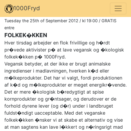
1000Fryd
Tuesday the 25th of September 2012 / kl 19:00 / GRATIS
entre
FOLKEK�KKEN
Hver tirsdag arbejder en flok frivillige og h�rdt
pr�vede aktivister p� at lave vegansk og �kologisk
folkek�kken p� 1000Fryd.
Vegansk betyder, at der ikke er brugt animalske
ingredienser i madlavningen, hverken k�d eller
m�lkeprodukter. Det har vi valgt, fordi produktionen
af k�d og m�lkeprodukter er meget energikr�vende.
Det er mere �kologisk b�redygtigt at spise
kornprodukter og gr�ntsager, og derudover er de
forhold dyrene lever (og d�r) under i landbruget
fuldst�ndigt uacceptable. Med det veganske
folkek�kken �nsker vi at skabe et alternativ og vise
at man sagtens kan lave l�kkert og n�ringsrigt mad