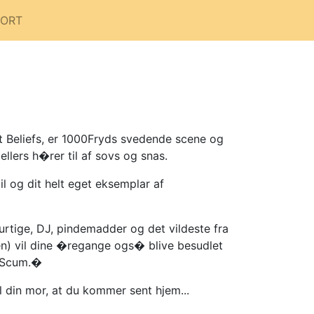
PORT
t Beliefs, er 1000Fryds svedende scene og
llers h�rer til af sovs og snas.
l og dit helt eget eksemplar af
rtige, DJ, pindemadder og det vildeste fra
n) vil dine �regange ogs� blive besudlet
erScum.�
 din mor, at du kommer sent hjem...