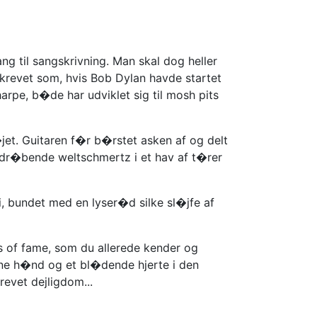
ng til sangskrivning. Man skal dog heller
skrevet som, hvis Bob Dylan havde startet
arpe, b�de har udviklet sig til mosh pits
jet. Guitaren f�r b�rstet asken af og delt
dr�bende weltschmertz i et hav af t�rer
i, bundet med en lyser�d silke sl�jfe af
s of fame, som du allerede kender og
ene h�nd og et bl�dende hjerte i den
revet dejligdom...