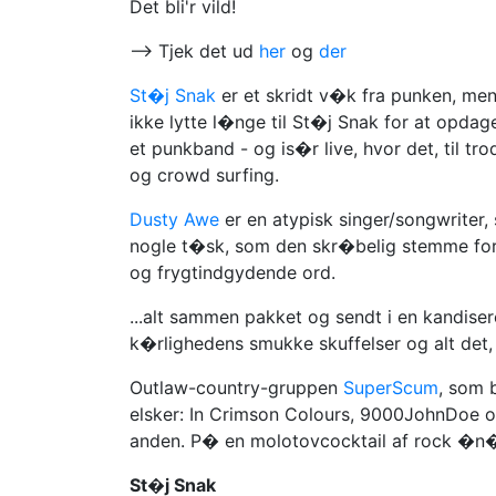
Det bli'r vild!
--> Tjek det ud
her
og
der
St�j Snak
er et skridt v�k fra punken, men 
ikke lytte l�nge til St�j Snak for at opda
et punkband - og is�r live, hvor det, til t
og crowd surfing.
Dusty Awe
er en atypisk singer/songwriter,
nogle t�sk, som den skr�belig stemme for
og frygtindgydende ord.
...alt sammen pakket og sendt i en kandiser
k�rlighedens smukke skuffelser og alt det,
Outlaw-country-gruppen
SuperScum
, som 
elsker: In Crimson Colours, 9000JohnDoe o
anden. P� en molotovcocktail af rock �n� rol
St�j Snak