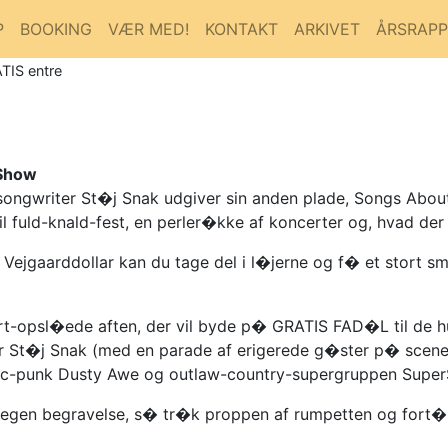
P
BOOKING
VÆR MED!
KONTAKT
ARKIVET
ÅRSRAP
TIS entre
 Show
-songwriter St�j Snak udgiver sin anden plade, Songs Abou
l fuld-knald-fest, en perler�kke af koncerter og, hvad der e
 Vejgaarddollar kan du tage del i l�jerne og f� et stort smi
rt-opsl�ede aften, der vil byde p� GRATIS FAD�L til de hu
r St�j Snak (med en parade af erigerede g�ster p� scene
tic-punk Dusty Awe og outlaw-country-supergruppen Sup
n egen begravelse, s� tr�k proppen af rumpetten og fort�l