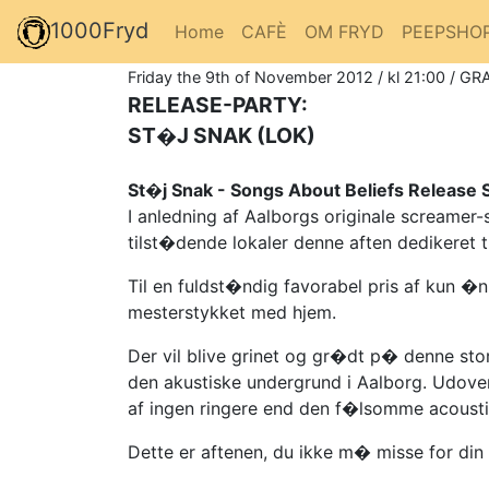
1000Fryd
Home
CAFÈ
OM FRYD
PEEPSHO
Friday the 9th of November 2012 / kl 21:00 / GRA
RELEASE-PARTY:
ST�J SNAK (LOK)
St�j Snak - Songs About Beliefs Release
I anledning af Aalborgs originale screamer
tilst�dende lokaler denne aften dedikeret ti
Til en fuldst�ndig favorabel pris af kun �n
mesterstykket med hjem.
Der vil blive grinet og gr�dt p� denne sto
den akustiske undergrund i Aalborg. Udove
af ingen ringere end den f�lsomme acous
Dette er aftenen, du ikke m� misse for di