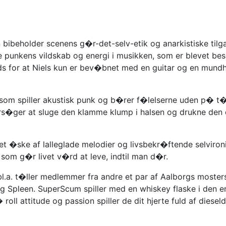
bibeholder scenens g�r-det-selv-etik og anarkistiske tilga
ge punkens vildskab og energi i musikken, som er blevet be
rods for at Niels kun er bev�bnet med en guitar og en mundh
 som spiller akustisk punk og b�rer f�lelserne uden p� t�
s�ger at sluge den klamme klump i halsen og drukne den 
et �ske af lalleglade melodier og livsbekr�ftende selviron
 som g�r livet v�rd at leve, indtil man d�r.
bl.a. t�ller medlemmer fra andre et par af Aalborgs moster
g Spleen. SuperScum spiller med en whiskey flaske i den 
l attitude og passion spiller de dit hjerte fuld af dieseld