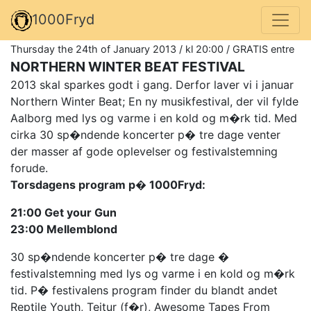
1000Fryd
Thursday the 24th of January 2013 / kl 20:00 / GRATIS entre
NORTHERN WINTER BEAT FESTIVAL
2013 skal sparkes godt i gang. Derfor laver vi i januar
Northern Winter Beat; En ny musikfestival, der vil fylde
Aalborg med lys og varme i en kold og m�rk tid. Med
cirka 30 sp�ndende koncerter p� tre dage venter
der masser af gode oplevelser og festivalstemning
forude.
Torsdagens program p� 1000Fryd:
21:00 Get your Gun
23:00 Mellemblond
30 sp�ndende koncerter p� tre dage �
festivalstemning med lys og varme i en kold og m�rk
tid. P� festivalens program finder du blandt andet
Reptile Youth, Teitur (f�r), Awesome Tapes From