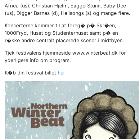
Africa (us), Christian Hjelm, EaggerStunn, Baby Dee
(us), Digger Barnes (d), Hellsongs (s) og mange flere.
Koncerterne kommer til at foreg� p� Skr�en,
1000Fryd, Huset og Studenterhuset samt p� en
r�kke andre centralt placerede scener i midtbyen.
Tjek festivalens hjemmeside www.winterbeat.dk for
yderligere info om program.
K�b din festival billet
her