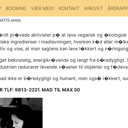
P
BOOKING
VÆR MED!
KONTAKT
ARKIVET
ÅRSRAP
RATIS entre
og h�rdt pr�vede aktivister p� at lave vegansk og �kologi
malske ingredienser i madlavningen, hverken k�d eller m�l
ativ og vise, at man sagtens kan lave l�kkert og n�ringsr
et bekostelig, energikr�vende og langt fra b�redygtigt. S
ustrien reducerer levende v�sener til objekter og f�devar
mad ikke er b�redygtigt og humant, men ogs� l�kkert, sun
R TLF: 9813-2221. MAD TIL MAX 50