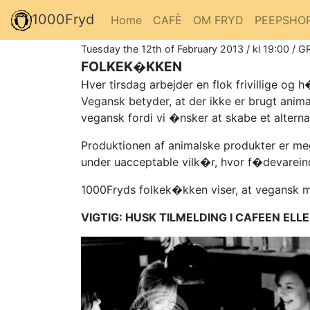
1000Fryd
Home
CAFÈ
OM FRYD
PEEPSHO
Tuesday the 12th of February 2013 / kl 19:00 / G
FOLKEK�KKEN
Hver tirsdag arbejder en flok frivillige 
Vegansk betyder, at der ikke er brugt ani
vegansk fordi vi �nsker at skabe et altern
Produktionen af animalske produkter er meg
under uacceptable vilk�r, hvor f�devareind
1000Fryds folkek�kken viser, at vegansk 
VIGTIG: HUSK TILMELDING I CAFEEN ELLE