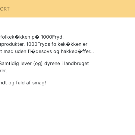
PORT
sk folkek�kken p� 1000Fryd.
keprodukter. 1000Fryds folkek�kken er
igt mad uden fl�desovs og hakkeb�ffer...
amtidig lever (og) dyrene i landbruget
er.
dt og fuld af smag!