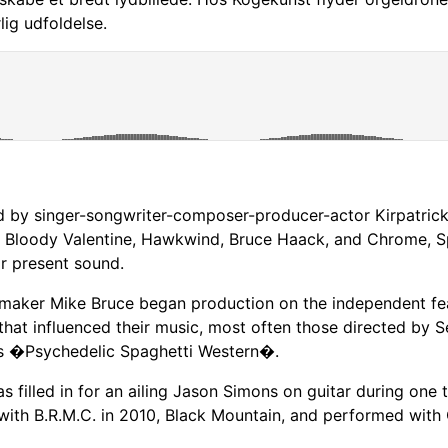
lig udfoldelse.
ed by singer-songwriter-composer-producer-actor Kirpatric
 Bloody Valentine, Hawkwind, Bruce Haack, and Chrome, Sp
ir present sound.
lmmaker Mike Bruce began production on the independent f
 that influenced their music, most often those directed by
s �Psychedelic Spaghetti Western�.
filled in for an ailing Jason Simons on guitar during one 
with B.R.M.C. in 2010, Black Mountain, and performed with