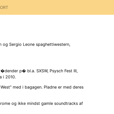
PORT
lm og Sergio Leone spaghettiwestern,
tr�dender p� bl.a. SXSW, Psysch Fest III,
 i 2010.
e West" med i bagagen. Pladne er med deres
Chrome og ikke mindst gamle soundtracks af