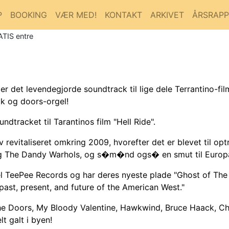
P
BOOKING
VÆR MED!
KONTAKT
ARKIVET
ÅRSRAP
ATIS entre
er det levendegjorde soundtrack til lige dele Terrantino-fi
ck og doors-orgel!
dtracket til Tarantinos film "Hell Ride".
v revitaliseret omkring 2009, hvorefter det er blevet til op
g The Dandy Warhols, og s�m�nd ogs� en smut til Europa
bel TeePee Records og har deres nyeste plade "Ghost of Th
 past, present, and future of the American West."
 The Doors, My Bloody Valentine, Hawkwind, Bruce Haack, 
t galt i byen!