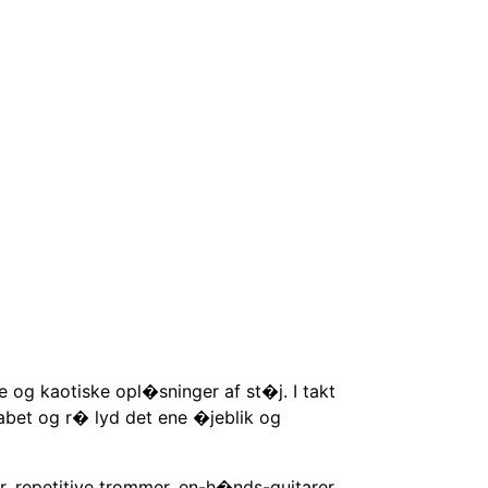
 og kaotiske opl�sninger af st�j. I takt
abet og r� lyd det ene �jeblik og
r, repetitive trommer, en-h�nds-guitarer