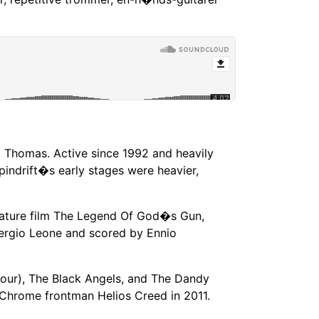
k Thomas. Active since 1992 and heavily
indrift�s early stages were heavier,
eature film The Legend Of God�s Gun,
 Sergio Leone and scored by Ennio
tour), The Black Angels, and The Dandy
 Chrome frontman Helios Creed in 2011.