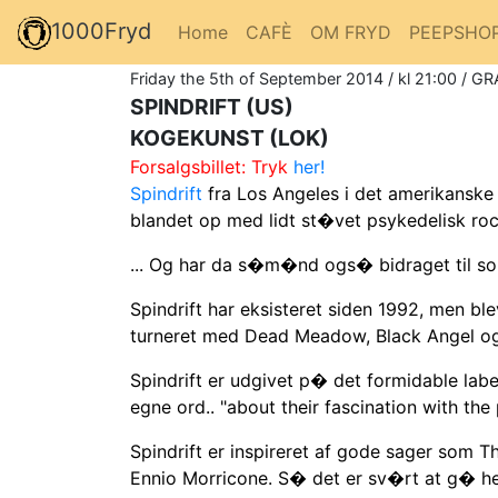
1000Fryd
Home
CAFÈ
OM FRYD
PEEPSHO
Friday the 5th of September 2014 / kl 21:00 / GR
SPINDRIFT (US)
KOGEKUNST (LOK)
Forsalgsbillet: Tryk
her!
Spindrift
fra Los Angeles i det amerikanske 
blandet op med lidt st�vet psykedelisk ro
... Og har da s�m�nd ogs� bidraget til soun
Spindrift har eksisteret siden 1992, men ble
turneret med Dead Meadow, Black Angel o
Spindrift er udgivet p� det formidable la
egne ord.. "about their fascination with the
Spindrift er inspireret af gode sager som
Ennio Morricone. S� det er sv�rt at g� hel