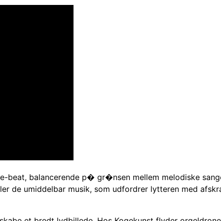
ise-beat, balancerende p� gr�nsen mellem melodiske sange
ler de umiddelbar musik, som udfordrer lytteren med afskr
kabe et bredt lydbillede. Hos Kogekunst flyder orgeldrone