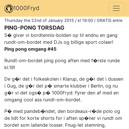
1000Fryd
Thursday the 22nd of January 2015 / kl 19:00 / GRATIS entre
PING-PONG TORSDAG
S� giver vi bordtennis-bolden op til endnu en gang
rundt-om-bordet med DJs og billige sport colaer!
Ping pong omgang #45
Rundt-om-bordet ping pong aften med f�rste runde
kl.19!
De g�r det i folkeskolen i Klarup, de g�r det i dussen
i Gug, de g�r det p� smarte klubber i Berlin, og nu
g�r vi det ogs� p� 1000Fryd: Fyrer den af med en
omgang cool ass rundt-om-bordet.
P� med pandeb�ndet, den bordeaux-r�de polo og
de lidt for korte shorts for i aften sp�ner vi rundt om
bordet som lallende tosser. Fnug-let stemning,