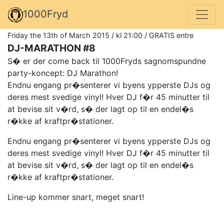
1000Fryd
Friday the 13th of March 2015 / kl 21:00 / GRATIS entre
DJ-MARATHON #8
S� er der come back til 1000Fryds sagnomspundne
party-koncept: DJ Marathon!
Endnu engang pr�senterer vi byens ypperste DJs og
deres mest svedige vinyl! Hver DJ f�r 45 minutter til
at bevise sit v�rd, s� der lagt op til en endel�s
r�kke af kraftpr�stationer.
Endnu engang pr�senterer vi byens ypperste DJs og
deres mest svedige vinyl! Hver DJ f�r 45 minutter til
at bevise sit v�rd, s� der lagt op til en endel�s
r�kke af kraftpr�stationer.
Line-up kommer snart, meget snart!