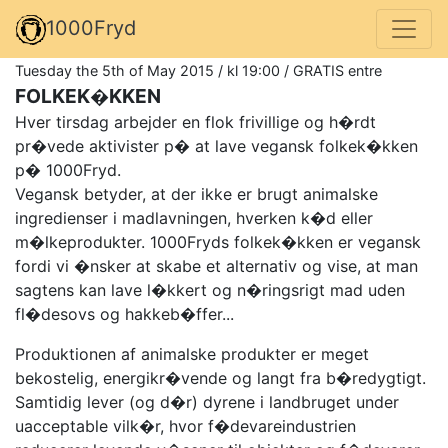
1000Fryd
Tuesday the 5th of May 2015 / kl 19:00 / GRATIS entre
FOLKEK�KKEN
Hver tirsdag arbejder en flok frivillige og h�rdt
pr�vede aktivister p� at lave vegansk folkek�kken
p� 1000Fryd.
Vegansk betyder, at der ikke er brugt animalske
ingredienser i madlavningen, hverken k�d eller
m�lkeprodukter. 1000Fryds folkek�kken er vegansk
fordi vi �nsker at skabe et alternativ og vise, at man
sagtens kan lave l�kkert og n�ringsrigt mad uden
fl�desovs og hakkeb�ffer...
Produktionen af animalske produkter er meget
bekostelig, energikr�vende og langt fra b�redygtigt.
Samtidig lever (og d�r) dyrene i landbruget under
uacceptable vilk�r, hvor f�devareindustrien