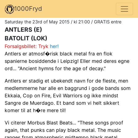
1000Fryd
Saturday the 23rd of May 2015 / kl 21:00 / GRATIS entre
ANTLERS (E)
BATOLIT (LOK)
Forsalgsbillet: Tryk
her!
Antlers er atmosf�risk black metal fra en flok
spanierne bosiddende i Leipzig! Eller med deres egne
ord... "Ancient hymns for the age of decay."
Antlers er stadig et ubekendt navn for de fleste, men
medlemmerne har alle en baggrund i gode bands som
Ekkaia, Cop on Fire, Evil Warriors og ikke mindst
Sangre de Muerdago. Et band som vi helt sikkert
komer til at h�re mere til!
Vi citerer Morbus Blast Beats... "These songs proof
again, that punks can play black metal. The music
ranges from atmospheric midtempo black metal