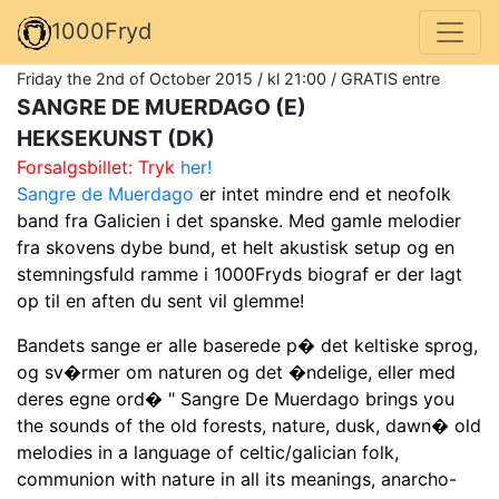
1000Fryd
Friday the 2nd of October 2015 / kl 21:00 / GRATIS entre
SANGRE DE MUERDAGO (E)
HEKSEKUNST (DK)
Forsalgsbillet: Tryk
her!
Sangre de Muerdago
er intet mindre end et neofolk
band fra Galicien i det spanske. Med gamle melodier
fra skovens dybe bund, et helt akustisk setup og en
stemningsfuld ramme i 1000Fryds biograf er der lagt
op til en aften du sent vil glemme!
Bandets sange er alle baserede p� det keltiske sprog,
og sv�rmer om naturen og det �ndelige, eller med
deres egne ord� " Sangre De Muerdago brings you
the sounds of the old forests, nature, dusk, dawn� old
melodies in a language of celtic/galician folk,
communion with nature in all its meanings, anarcho-