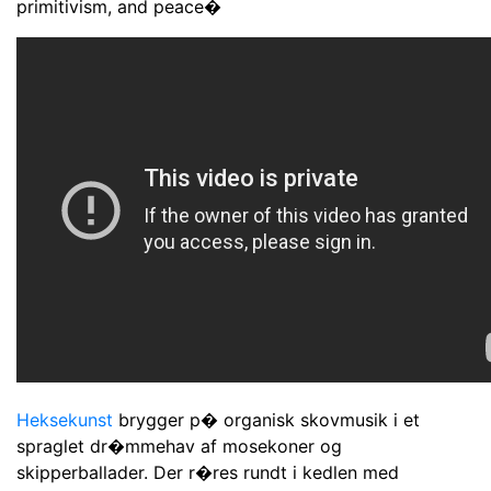
primitivism, and peace�
Heksekunst
brygger p� organisk skovmusik i et
spraglet dr�mmehav af mosekoner og
skipperballader. Der r�res rundt i kedlen med