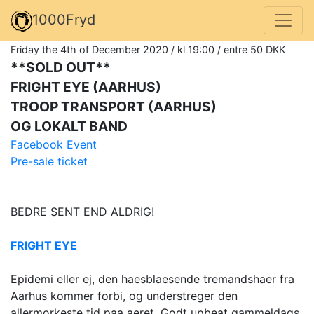
1000Fryd
Friday the 4th of December 2020 / kl 19:00 / entre 50 DKK
**SOLD OUT**
FRIGHT EYE (AARHUS)
TROOP TRANSPORT (AARHUS)
OG LOKALT BAND
Facebook Event
Pre-sale ticket
BEDRE SENT END ALDRIG!
FRIGHT EYE
Epidemi eller ej, den haesblaesende tremandshaer fra
Aarhus kommer forbi, og understreger den
allermorkeste tid paa aeret. Godt upbeat gammeldags