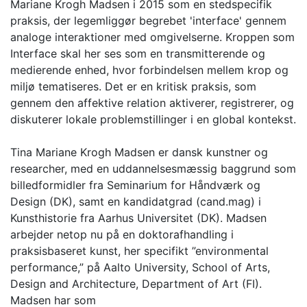
Mariane Krogh Madsen i 2015 som en stedspecifik
praksis, der legemliggør begrebet 'interface' gennem
analoge interaktioner med omgivelserne. Kroppen som
Interface skal her ses som en transmitterende og
medierende enhed, hvor forbindelsen mellem krop og
miljø tematiseres. Det er en kritisk praksis, som
gennem den affektive relation aktiverer, registrerer, og
diskuterer lokale problemstillinger i en global kontekst.
Tina Mariane Krogh Madsen er dansk kunstner og
researcher, med en uddannelsesmæssig baggrund som
billedformidler fra Seminarium for Håndværk og
Design (DK), samt en kandidatgrad (cand.mag) i
Kunsthistorie fra Aarhus Universitet (DK). Madsen
arbejder netop nu på en doktorafhandling i
praksisbaseret kunst, her specifikt ”environmental
performance,” på Aalto University, School of Arts,
Design and Architecture, Department of Art (FI).
Madsen har som