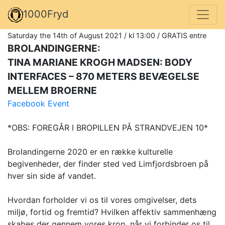
1000Fryd
Saturday the 14th of August 2021 / kl 13:00 / GRATIS entre
BROLANDINGERNE:
TINA MARIANE KROGH MADSEN: BODY
INTERFACES – 870 METERS BEVÆGELSE
MELLEM BROERNE
Facebook Event
*OBS: FOREGÅR I BROPILLEN PÅ STRANDVEJEN 10*
Brolandingerne 2020 er en række kulturelle
begivenheder, der finder sted ved Limfjordsbroen på
hver sin side af vandet.
Hvordan forholder vi os til vores omgivelser, dets
miljø, fortid og fremtid? Hvilken affektiv sammenhæng
skabes der gennem vores krop, når vi forbinder os til