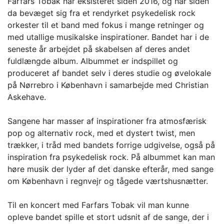
Farfars Tobak har eksisteret siden 2016, og har siden
da bevæget sig fra et rendyrket psykedelisk rock
orkester til et band med fokus i mange retninger og
med utallige musikalske inspirationer. Bandet har i de
seneste år arbejdet på skabelsen af deres andet
fuldlængde album. Albummet er indspillet og
produceret af bandet selv i deres studie og øvelokale
på Nørrebro i København i samarbejde med Christian
Askehave.
Sangene har masser af inspirationer fra atmosfærisk
pop og alternativ rock, med et dystert twist, men
trækker, i tråd med bandets forrige udgivelse, også på
inspiration fra psykedelisk rock. På albummet kan man
høre musik der lyder af det danske efterår, med sange
om København i regnvejr og tågede værtshusnætter.
Til en koncert med Farfars Tobak vil man kunne
opleve bandet spille et stort udsnit af de sange, der i