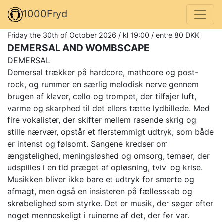
1000Fryd
Friday the 30th of October 2026 / kl 19:00 / entre 80 DKK
DEMERSAL AND WOMBSCAPE
DEMERSAL
Demersal trækker på hardcore, mathcore og post-
rock, og rummer en særlig melodisk nerve gennem
brugen af klaver, cello og trompet, der tilføjer luft,
varme og skarphed til det ellers tætte lydbillede. Med
fire vokalister, der skifter mellem rasende skrig og
stille nærvær, opstår et flerstemmigt udtryk, som både
er intenst og følsomt. Sangene kredser om
ængstelighed, meningsløshed og omsorg, temaer, der
udspilles i en tid præget af opløsning, tvivl og krise.
Musikken bliver ikke bare et udtryk for smerte og
afmagt, men også en insisteren på fællesskab og
skrøbelighed som styrke. Det er musik, der søger efter
noget menneskeligt i ruinerne af det, der før var.