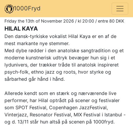
1000Fryd
Friday the 13th of November 2026 / kl 20:00 / entre 80 DKK
HILAL KAYA
Den dansk-tyrkiske vokalist Hilal Kaya er en af de
mest markante nye stemmer.
Med dybe rødder i den anatolske sangtradition og et
moderne kunstnerisk udtryk bevæger hun sig i et
lydunivers, der trækker tråde til anatolsk inspireret
psych-folk, ethno jazz og roots, hvor styrke og
sårbarhed går hånd i hånd.
Allerede kendt som en stærk og nærværende live
performer, har Hilal optrådt på scener og festivaler
som SPOT Festival, Copenhagen JazzFestival,
Vinterjazz, Resonator Festival, MIX Festival i Istanbul -
og d. 13/11 står hun altså på scenen på 1000fryd.